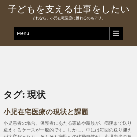
Skip
子どもを支える仕事をしたい
to
content
それなら、小児在宅医療に携わるのもアリ。
Menu
タグ:
現状
小児在宅医療の現状と課題
小児患者の場合、保護者にあたる家族や親族が、病院まで送り
迎えするケースが一般的です。しかし、中には毎回の送り迎え
が大変だったり、そもそも病院への移動自体が、小児患者の負