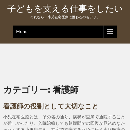
Skip
子どもを支える仕事をしたい
to
content
それなら、小児在宅医療に携わるのもアリ。
Menu
カテゴリー:
看護師
看護師の役割として大切なこと
小児在宅医療とは、その名の通り、病状が重篤で通院すること
が難しかったり、入院治療しても短期間での回復が見込めなか
ったりする小児患者を、在宅で治療するために行う小児医療の